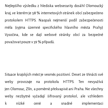
Nejlepšího výsledku z hlediska websecurity dosáhl Olomoucký
kraj, ve kterém je 58 % internetových stránek obcí zabezpečeno
protokolem HTTPS. Naopak nejmenší podíl zabezpečenosti
měla (vyjma územně specifického hlavního města Prahy)
Vysočina, kde se dají webové stránky obcí za bezpečné
považovat pouze v 39 % případů.
Situace krajských měst je vesměs pozitivní. Deset ze třinácti své
weby provozuje na protokolu HTTPS. Ten nevyužívá
jen Olomouc, Zlín, a poměrně překvapivě ani Praha. Ne všechny
weby nezbytně vyžadují šifrovaný protokol, ale vzhledem
k nízké ceně a snadné implementaci