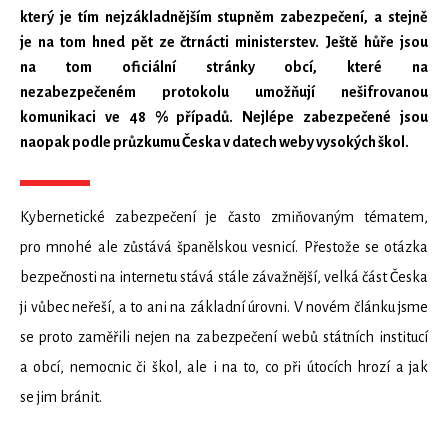
který je tím nejzákladnějším stupněm zabezpečení, a stejně
je na tom hned pět ze čtrnácti ministerstev. Ještě hůře jsou
na tom oficiální stránky obcí, které na
nezabezpečeném protokolu umožňují nešifrovanou
komunikaci ve 48 % případů. Nejlépe zabezpečené jsou
naopak podle průzkumu Česka v datech weby vysokých škol.
Kybernetické zabezpečení je často zmiňovaným tématem,
pro mnohé ale zůstává španělskou vesnicí. Přestože se otázka
bezpečnosti na internetu stává stále závažnější, velká část Česka
ji vůbec neřeší, a to ani na základní úrovni. V novém článku jsme
se proto zaměřili nejen na zabezpečení webů státních institucí
a obcí, nemocnic či škol, ale i na to, co při útocích hrozí a jak
se jim bránit.