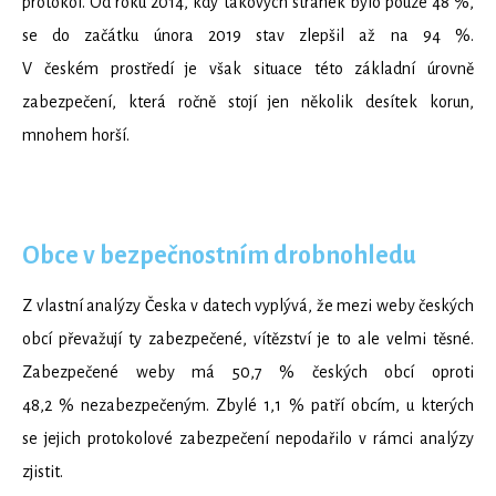
protokol. Od roku 2014, kdy takových stránek bylo pouze 48 %,
se do začátku února 2019 stav zlepšil až na 94 %.
V českém prostředí je však situace této základní úrovně
zabezpečení, která ročně stojí jen několik desítek korun,
mnohem horší.
Obce v bezpečnostním drobnohledu
Z vlastní analýzy Česka v datech vyplývá, že mezi weby českých
obcí převažují ty zabezpečené, vítězství je to ale velmi těsné.
Zabezpečené weby má 50,7 % českých obcí oproti
48,2 % nezabezpečeným. Zbylé 1,1 % patří obcím, u kterých
se jejich protokolové zabezpečení nepodařilo v rámci analýzy
zjistit.