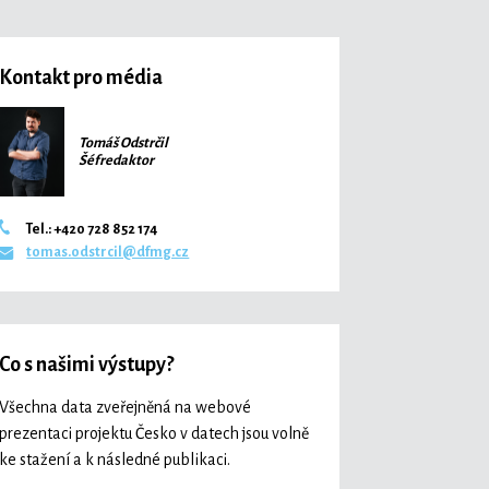
Kontakt pro média
Tomáš Odstrčil
Šéfredaktor
Tel.: +420 728 852 174
tomas.odstrcil@dfmg.cz
Co s našimi výstupy?
Všechna data zveřejněná na webové
prezentaci projektu Česko v datech jsou volně
ke stažení a k následné publikaci.