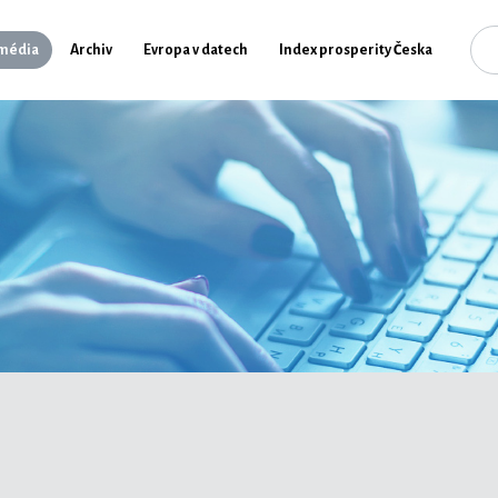
média
Archiv
Evropa v datech
Index prosperity Česka