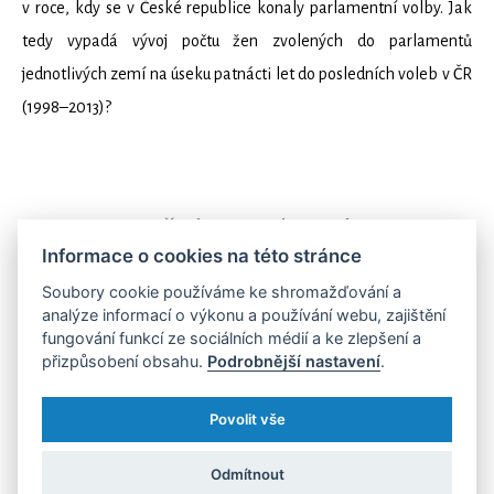
v roce, kdy se v České republice konaly parlamentní volby. Jak
tedy vypadá vývoj počtu žen zvolených do parlamentů
jednotlivých zemí na úseku patnácti let do posledních voleb v ČR
(1998–2013)?
Informace o cookies na této stránce
Soubory cookie používáme ke shromažďování a
analýze informací o výkonu a používání webu, zajištění
fungování funkcí ze sociálních médií a ke zlepšení a
přizpůsobení obsahu.
Podrobnější nastavení
.
Nejlépe je na tom z hlediska počtu žen v parlamentu Rakousko,
naopak výrazně za ostatními zaostává Maďarsko. K nejvyššímu
Povolit vše
nárůstu došlo pro změnu v Polsku (i díky stále menšímu vlivu
tamní konzervativní křesťanské tradice). V tomto porovnání už
Odmítnout