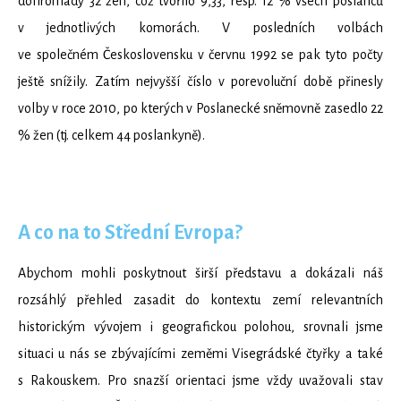
dohromady 32 žen, což tvořilo 9,33, resp. 12 % všech poslanců
v jednotlivých komorách. V posledních volbách
ve společném Československu v červnu 1992 se pak tyto počty
ještě snížily. Zatím nejvyšší číslo v porevoluční době přinesly
volby v roce 2010, po kterých v Poslanecké sněmovně zasedlo 22
% žen (tj. celkem 44 poslankyně).
A co na to Střední Evropa?
Abychom mohli poskytnout širší představu a dokázali náš
rozsáhlý přehled zasadit do kontextu zemí relevantních
historickým vývojem i geografickou polohou, srovnali jsme
situaci u nás se zbývajícími zeměmi Visegrádské čtyřky a také
s Rakouskem. Pro snazší orientaci jsme vždy uvažovali stav