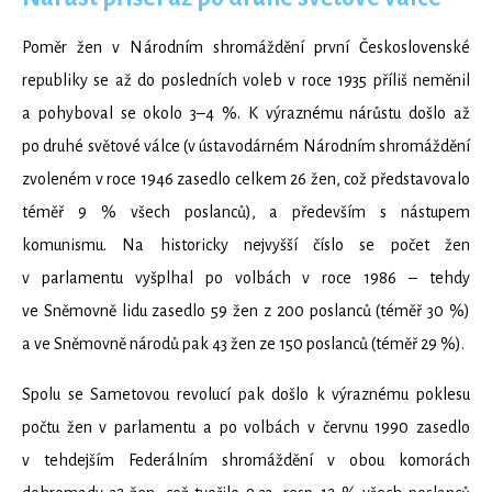
Poměr žen v Národním shromáždění první Československé
republiky se až do posledních voleb v roce 1935 příliš neměnil
a pohyboval se okolo 3–4 %. K výraznému nárůstu došlo až
po druhé světové válce (v ústavodárném Národním shromáždění
zvoleném v roce 1946 zasedlo celkem 26 žen, což představovalo
téměř 9 % všech poslanců), a především s nástupem
komunismu. Na historicky nejvyšší číslo se počet žen
v parlamentu vyšplhal po volbách v roce 1986 – tehdy
ve Sněmovně lidu zasedlo 59 žen z 200 poslanců (téměř 30 %)
a ve Sněmovně národů pak 43 žen ze 150 poslanců (téměř 29 %).
Spolu se Sametovou revolucí pak došlo k výraznému poklesu
počtu žen v parlamentu a po volbách v červnu 1990 zasedlo
v tehdejším Federálním shromáždění v obou komorách