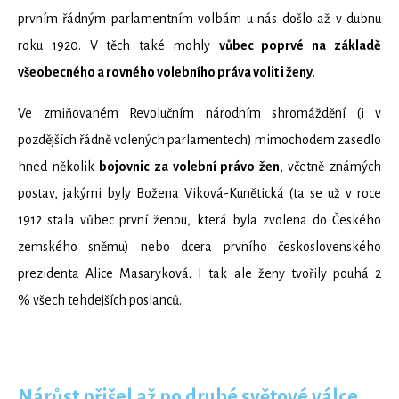
prvním řádným parlamentním volbám u nás došlo až v dubnu
roku 1920. V těch také mohly
vůbec poprvé na základě
všeobecného a rovného volebního práva volit i ženy
.
Ve zmiňovaném Revolučním národním shromáždění (i v
pozdějších řádně volených parlamentech) mimochodem zasedlo
hned několik
bojovnic za volební právo žen
, včetně známých
postav, jakými byly Božena Viková-Kunětická (ta se už v roce
1912 stala vůbec první ženou, která byla zvolena do Českého
zemského sněmu) nebo dcera prvního československého
prezidenta Alice Masaryková. I tak ale ženy tvořily pouhá 2
% všech tehdejších poslanců.
Nárůst přišel až po druhé světové válce