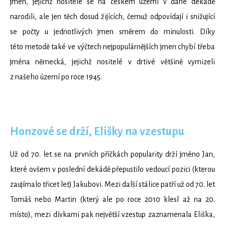
jmen, jejichž nositelé se na českém území v dané dekádě
narodili, ale jen těch dosud žijících, čemuž odpovídají i snižující
se počty u jednotlivých jmen směrem do minulosti. Díky
této metodě také ve výčtech nejpopulárnějších jmen chybí třeba
jména německá, jejichž nositelé v drtivé většině vymizeli
z našeho území po roce 1945.
Honzové se drží, Elišky na vzestupu
Už od 70. let se na prvních příčkách popularity drží jméno Jan,
které ovšem v poslední dekádě přepustilo vedoucí pozici (kterou
zaujímalo třicet let) Jakubovi. Mezi další stálice patří už od 70. let
Tomáš nebo Martin (který ale po roce 2010 klesl až na 20.
místo), mezi dívkami pak největší vzestup zaznamenala Eliška,