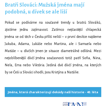
Bratři Slováci: Mužská jména mají
podobná, u dívek se ale liší
Pokud se podíváme na současné trendy u bratrů Slováků,
zjistíme jednu zajímavost. Zatímco nejčastější chlapecká
jména se od těch v Česku příliš neliší – v první desítce najdeme
Jakuba, Adama, Lukáše nebo Martina, ale i Samuela nebo
Matúše – u dívčích jmen je situace diametrálně odlišná. Mezi
nejoblíbenější dívčí jména současnosti totiž patří Sofia, Nina,
Nela, Ema nebo Viktória. Jediná dvě dívčí jména, na kterých
by se Češi a Slováci shodli, jsou Kristýna a Natálie.