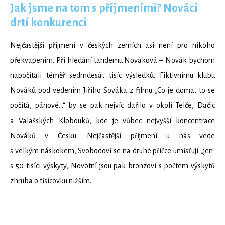
Jak jsme na tom s příjmeními? Nováci
drtí konkurenci
Nejčastější příjmení v českých zemích asi není pro nikoho
překvapením. Při hledání tandemu Nováková – Novák bychom
napočítali téměř sedmdesát tisíc výsledků. Fiktivnímu klubu
Nováků pod vedením Jiřího Sováka z filmu „Co je doma, to se
počítá, pánové…“ by se pak nejvíc dařilo v okolí Telče, Dačic
a Valašských Klobouků, kde je vůbec nejvyšší koncentrace
Nováků v Česku. Nejčastější příjmení u nás vede
s velkým náskokem, Svobodovi se na druhé příčce umisťují „jen“
s 50 tisíci výskyty, Novotní jsou pak bronzoví s počtem výskytů
zhruba o tisícovku nižším.