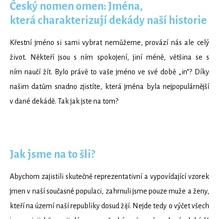
Český nomen omen: Jména,
která charakterizují dekády naší historie
Křestní jméno si sami vybrat nemůžeme, provází nás ale celý
život. Někteří jsou s ním spokojení, jiní méně, většina se s
ním naučí žít. Bylo právě to vaše jméno ve své době „in“? Díky
našim datům snadno zjistíte, která jména byla nejpopulárnější
v dané dekádě. Tak jak jste na tom?
Jak jsme na to šli?
Abychom zajistili skutečně reprezentativní a vypovídající vzorek
jmen v naší současné populaci, zahrnuli jsme pouze muže a ženy,
kteří na území naší republiky dosud žijí. Nejde tedy o výčet všech