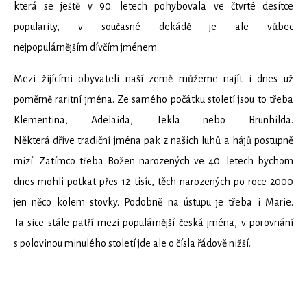
která se ještě v 90. letech pohybovala ve čtvrté desítce
popularity, v současné dekádě je ale vůbec
nejpopulárnějším dívčím jménem.
Mezi žijícími obyvateli naší země můžeme najít i dnes už
poměrně raritní jména. Ze samého počátku století jsou to třeba
Klementina, Adelaida, Tekla nebo Brunhilda.
Některá dříve tradiční jména pak z našich luhů a hájů postupně
mizí. Zatímco třeba Božen narozených ve 40. letech bychom
dnes mohli potkat přes 12 tisíc, těch narozených po roce 2000
jen něco kolem stovky. Podobně na ústupu je třeba i Marie.
Ta sice stále patří mezi populárnější česká jména, v porovnání
s polovinou minulého století jde ale o čísla řádově nižší.