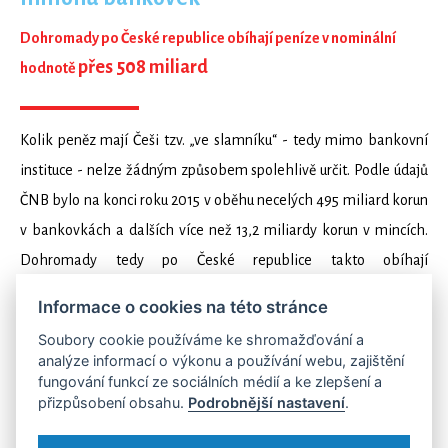
Dohromady po České republice obíhají peníze v nominální
přes 508 miliard
hodnotě
Kolik peněz mají Češi tzv. „ve slamníku“ - tedy mimo bankovní
instituce - nelze žádným způsobem spolehlivě určit. Podle údajů
ČNB bylo na konci roku 2015 v oběhu necelých 495 miliard korun
v bankovkách a dalších více než 13,2 miliardy korun v mincích.
Dohromady tedy po České republice takto obíhají
peníze v nominální hodnotě přes 508 miliard – a to bereme
Informace o cookies na této stránce
v potaz jen české koruny. Na každého Čecha by tak teoreticky
Soubory cookie používáme ke shromažďování a
vycházelo 48 289 korun. Ne všechny mince a bankovky jsou ale
analýze informací o výkonu a používání webu, zajištění
v oběhu – odečíst musíme třeba ty, které leží v pokladnách
fungování funkcí ze sociálních médií a ke zlepšení a
přizpůsobení obsahu.
Podrobnější nastavení
.
obchodů.