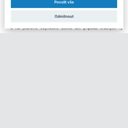
Tato obří částka je rozložena v celkem 417 milionech bankovek
Povolit vše
a 1,66 miliardách mincí. Pokud bychom vzali jejich celkové počty,
Odmítnout
nejvíce mezi námi obíhá Františků Palackých – přes 136 milionů
– a na jednoho obyvatele Česka tak připadá krásných 13
tisícikorun. Mincím vládnou jednokoruny – na každého z nás jich
v oběhu připadá bezmála padesát.
Kdyby se všechny bankovky, které jsou momentálně v oběhu
(vyjma padesátikorun) poskládaly vedle sebe, pokryly by plochu
o celkové rozloze 455,74 hektaru. To je pro představu více než
638 fotbalových hřišť.