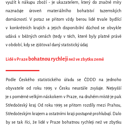
využít k nákupu zboží - je ukazatelem, který do značné míry
naznačuje úroveň materiálního bohatství tuzemských
domácností. V potaz se přitom vždy berou lidé trvale bydlící
v konkrétních krajích a jejich disponibilní důchod se obvykle
udává v běžných cenách (tedy v těch, které byly platné právě
v období, kdy se zjišťoval daný statistický údaj.
bohatnou rychleji
Lidé v Praze
než ve zbytku země
Podle Českého statistického úřadu se ČDDD na jednoho
obyvatele od roku 1995 v Česku neustále zvyšuje. Nejvyšší
je s poměrně velkým náskokem v Praze, na druhém místě je pak
Středočeský kraj. Od roku 1995 se přitom rozdíly mezi Prahou,
Středočeským krajem a ostatními kraji postupně prohlubují. Dalo
by se tak říci, že lidé v Praze bohatnou rychleji než ve zbytku