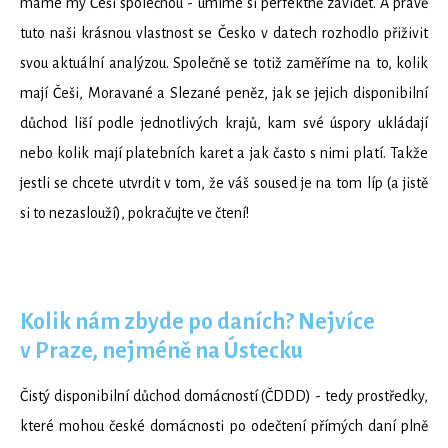
máme my Češi společnou - umíme si perfektně závidět. A právě
tuto naši krásnou vlastnost se Česko v datech rozhodlo přiživit
svou aktuální analýzou. Společně se totiž zaměříme na to, kolik
mají Češi, Moravané a Slezané peněz, jak se jejich disponibilní
důchod liší podle jednotlivých krajů, kam své úspory ukládají
nebo kolik mají platebních karet a jak často s nimi platí. Takže
jestli se chcete utvrdit v tom, že váš soused je na tom líp (a jistě
si to nezaslouží), pokračujte ve čtení!
Kolik nám zbyde po daních? Nejvíce
v Praze, nejméně na Ústecku
Čistý disponibilní důchod domácností (ČDDD) - tedy prostředky,
které mohou české domácnosti po odečtení přímých daní plně