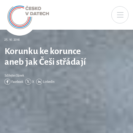
25. 10. 2016
Korunku ke korunce
aneb jak Češi střádají
Sdílejte článek
Facebook
X
LinkedIn