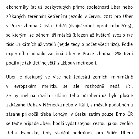
ekonomiky (ať už poskytnutých přímo společností Uber nebo
získaných terénním šetřením) jezdilo v červnu 2017 pro Uber
v Praze zhruba 2 tisíce řidičů (dvojnásobek oproti roku 2015),
se kterými se během tří měsíců (březen až květen) svezlo 177
tisíc unikátních uživatelů (nejde tedy o počet všech jízd). Podle
expertního odhadu zaujímá Uber v Praze zhruba 12% tržní
podíl a je tak třetí největší službou v metropoli.
Uber je dostupný ve více než šedesáti zemích, minimálně
v evropském měřítku se ale rozhodně nedá říci,
že by měl na růžích ustláno. Jeho působení už bylo plošně
zakázáno třeba v Německu nebo v Itálii, z měst k podobnému
zásahu přikročil třeba Londýn, v Česku zatím pouze Brno. ČR
se teď v případě Uberu hodlá vydat stejnou cestou, jakou zvolilo
třeba Estonsko, tedy sladění podmínek pro řidiče Uberu