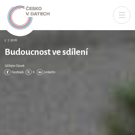
2. 7. 2018
Budoucnost ve sdílení
Sdílejte článek
Facebook
X
LinkedIn