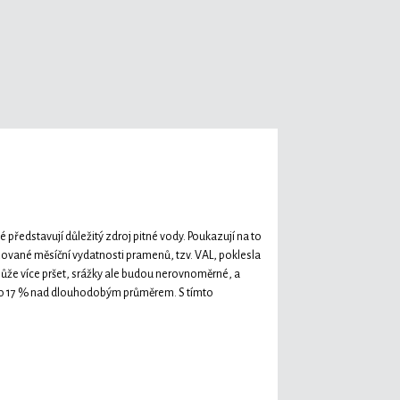
é představují důležitý zdroj pitné vody. Poukazují na to
vané měsíční vydatnosti pramenů, tzv. VAL, poklesla
může více pršet, srážky ale budou nerovnoměrné, a
19 o 17 % nad dlouhodobým průměrem. S tímto