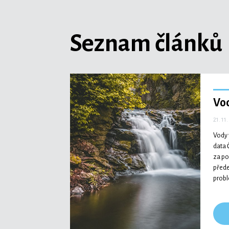
Seznam článků
Vod
21. 11
Vody 
data 
za po
přede
probl