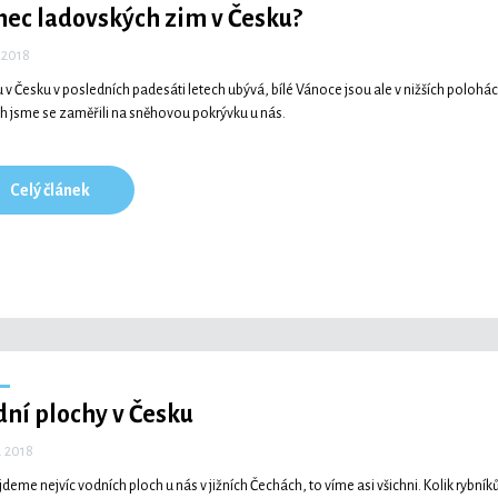
nec ladovských zim v Česku?
. 2018
 v Česku v posledních padesáti letech ubývá, bílé Vánoce jsou ale v nižších poloh
h jsme se zaměřili na sněhovou pokrývku u nás.
Celý článek
ní plochy v Česku
. 2018
jdeme nejvíc vodních ploch u nás v jižních Čechách, to víme asi všichni. Kolik rybníků