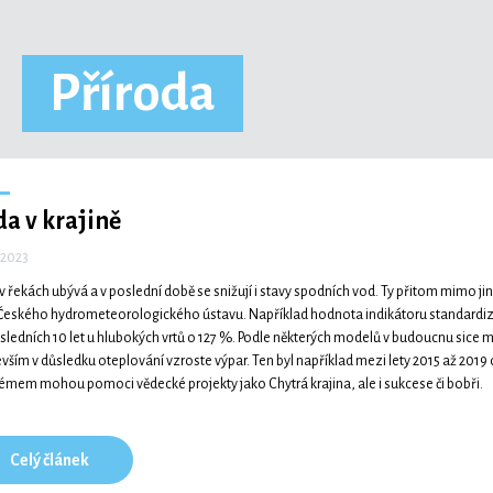
Příroda
a v krajině
. 2023
v řekách ubývá a v poslední době se snižují i stavy spodních vod. Ty přitom mimo jin
Českého hydrometeorologického ústavu. Například hodnota indikátoru standardizo
sledních 10 let u hlubokých vrtů o 127 %. Podle některých modelů v budoucnu sice 
vším v důsledku oteplování vzroste výpar. Ten byl například mezi lety 2015 až 20
émem mohou pomoci vědecké projekty jako Chytrá krajina, ale i sukcese či bobři.
Celý článek