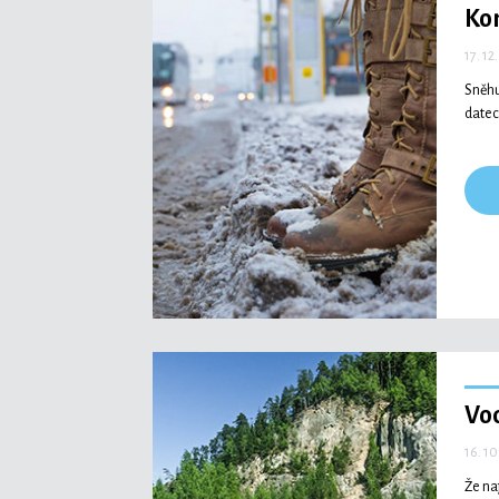
Ko
17. 12
Sněhu
datec
Vod
16. 10
Že na