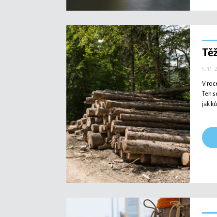
Tě
5. 11.
V roc
Ten s
jak k