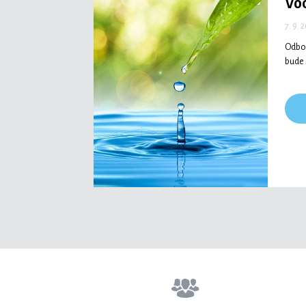
Vo
7. 9. 
Odbor
bude 