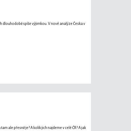
ách dlouhodobě spíše výjimkou. V nové analýze Česka v
 tam ale přesně je? A kolik jich najdeme v celé ČR? A jak