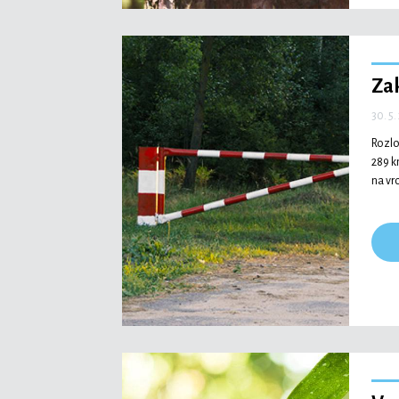
Za
30. 5.
Rozlo
289 
na vr