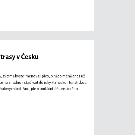
 trasy v Česku
dy, zřejmě byste jmenovali pivo, o něco méně dnes už
 ho snadno - stačí vzít do ruky kteroukoli turistickou
lových linií. Ano, jde o unikátní síť turistického