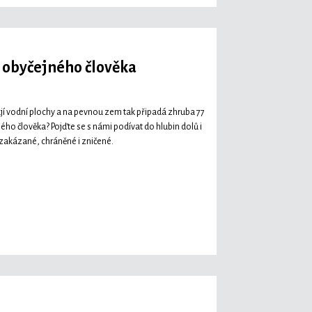
 obyčejného člověka
rají vodní plochy a na pevnou zem tak připadá zhruba 77
ného člověka? Pojďte se s námi podívat do hlubin dolů i
 zakázané, chráněné i zničené.