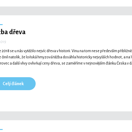
žba dřeva
 2019
e 2018 se u nás vytěžilo nejvíc dřeva v historii. Vinu na tom nese především přibliž
e činil natolik, že loňská hmyzová těžba dosáhla historicky nejvyšších hodnot, a na
ůrovec a další vlivy ovlivňují ceny dřeva, se zaměříme v nejnovějším článku Česka v 
Celý článek