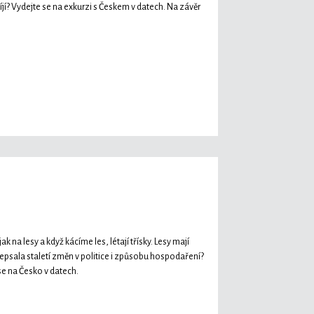
íjí? Vydejte se na exkurzi s Českem v datech. Na závěr
 na lesy a když kácíme les, létají třísky. Lesy mají
odepsala staletí změn v politice i způsobu hospodaření?
se na Česko v datech.