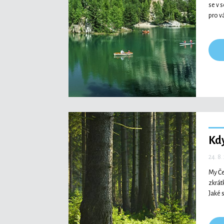
se v 
pro v
Kdy
24. 8.
My Če
zkrát
Jaké 