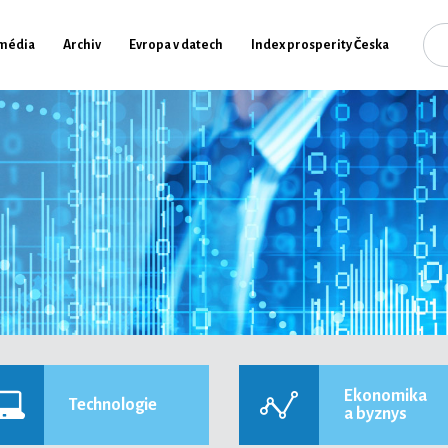
média
Archiv
Evropa v datech
Index prosperity Česka
Ekonomika
Technologie
a byznys