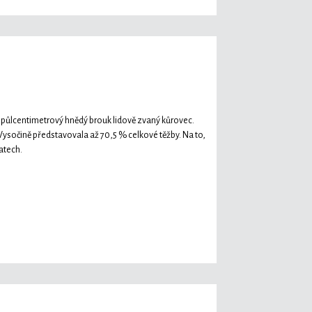
ně půlcentimetrový hnědý brouk lidově zvaný kůrovec.
 Vysočině představovala až 70,5 % celkové těžby. Na to,
datech.