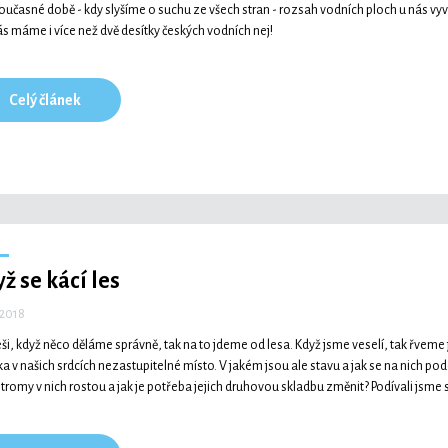
současné době - kdy slyšíme o suchu ze všech stran - rozsah vodních ploch u nás vyv
ás máme i více než dvě desítky českých vodních nej!
Celý článek
ž se kácí les
 2018
ši, když něco děláme správně, tak na to jdeme od lesa. Když jsme veselí, tak řveme jak
ka v našich srdcích nezastupitelné místo. V jakém jsou ale stavu a jak se na nich p
stromy v nich rostou a jak je potřeba jejich druhovou skladbu změnit? Podívali jsme 