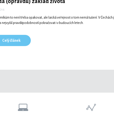
da (opravdu)
základ života
2016
níkům to není třeba opakovat, ale laická veřejnost o tom nemá tušení. V Čechách je
s nejvyšší pravděpodobností pokračovat i v budoucích letech.
Celý článek