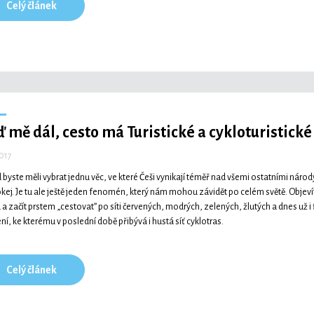
Celý článek
ď mě dál, cesto má
Turistické a cykloturistické
2017
 byste měli vybrat jednu věc, ve které Češi vynikají téměř nad všemi ostatními náro
okej. Je tu ale ještě jeden fenomén, který nám mohou závidět po celém světě. Objevíte
a začít prstem „cestovat” po síti červených, modrých, zelených, žlutých a dnes už i fia
ní, ke kterému v poslední době přibývá i hustá síť cyklotras.
Celý článek