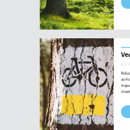
Ve
4. 7. 
Pokud
asi h
mapu 
znače