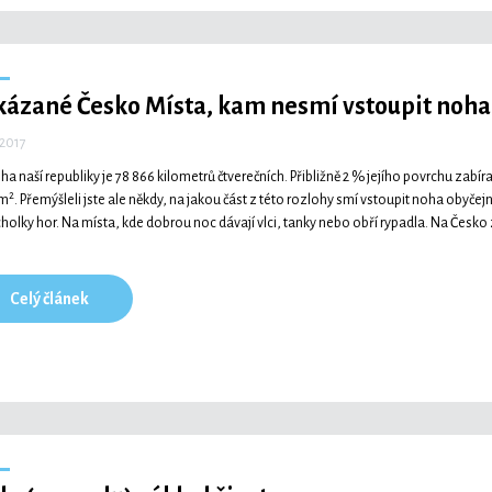
kázané Česko
Místa, kam nesmí vstoupit noha
 2017
ha naší republiky je 78 866 kilometrů čtverečních. Přibližně 2 % jejího povrchu zabí
2
km
. Přemýšleli jste ale někdy, na jakou část z této rozlohy smí vstoupit noha obyčej
cholky hor. Na místa, kde dobrou noc dávají vlci, tanky nebo obří rypadla. Na Česko
Celý článek