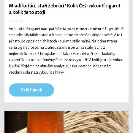
Mladí kuřáci, staří žebráci? Kolik Češi vykouří cigaret
a kolik je to stojí
4. 1. 2017
Ve spotřebě cigaret nám patří čtvrtá pozice mezi zeměmi EU a jen těsně
se podle oficiálních statistik nevejdeme do první desítky na světě. A to i
přesto, že v posledních letech kouříme stále méně. Na jednu stranu
cena cigaret roste, na druhou stranu jsou u nás stále jedny z
nejlevnějších v celé Evropské unii. Jak se vlastně tvoří cena krabičky
cigaret? Kolik toho průměrný Čech za rok vykouří? A kolik je u nás vůbec
kuřáků? Pojďme na aktuální analýzu Česka v datech, než se nám
všechna čísla stačí vykouřit z hlavy…
Celý článek