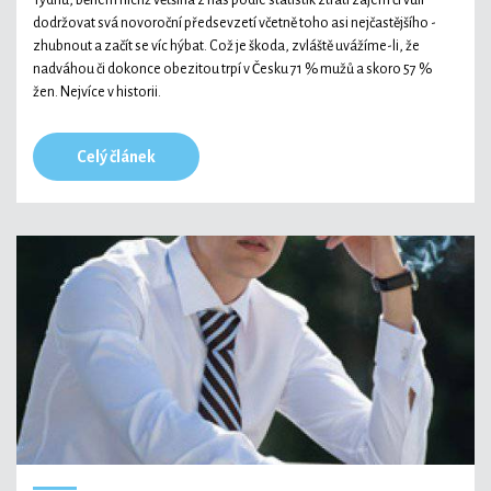
Týdnů, během nichž většina z nás podle statistik ztratí zájem či vůli
dodržovat svá novoroční předsevzetí včetně toho asi nejčastějšího -
zhubnout a začít se víc hýbat. Což je škoda, zvláště uvážíme-li, že
nadváhou či dokonce obezitou trpí v Česku 71 % mužů a skoro 57 %
žen. Nejvíce v historii.
Celý článek