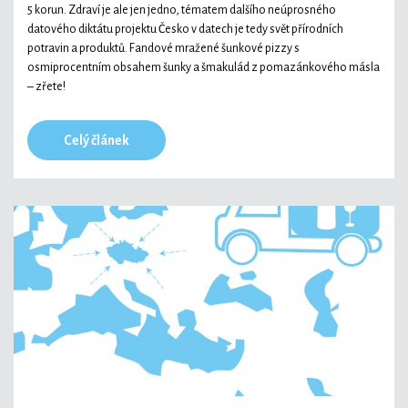
5 korun. Zdraví je ale jen jedno, tématem dalšího neúprosného
datového diktátu projektu Česko v datech je tedy svět přírodních
potravin a produktů. Fandové mražené šunkové pizzy s
osmiprocentním obsahem šunky a šmakulád z pomazánkového másla
– zřete!
Celý článek