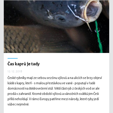
Čas kaprů je tady
13. 12. 2018
České rybníky mají ze sebou sezónu výlovů a na ulicích se brzy objeví
kádě s kapry, kteří - s malou přestávkou ve vaně - poputují v řadě
domácností na štědrovečerní stůl. Větší část ryb z českých vod se ale
prodá v zahraničí. Kromě období výlovů a vánočních svátků jim Češi
příliš neholdují. V rámci Evropy patříme mezi národy, které ryby jedí
vůbec nejméně.