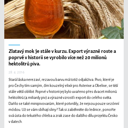
Zlatavý mok je stále v kurzu. Export výrazně roste a
poprvé v historii se vyrobilo více než 20 milionů
hektolitrů piva.
28. 4. 2016
Stará láska nerezaví, rezavou barvu má totiž odjakživa. Pivo, které je
pro Čechy tím samým, čím kouzelný elixír pro Asterixe a Obelixe, se těší
stále větší oblibě. Poprvé v historii jej bylo uvařeno přes dvacet milionů
hektolitrů (4 miliardy piv) a výrazně vzrostl i export do celého světa.
Dařilo se také minipivovarům, které potvrdily, že nejsou pouze sezónní
módou. Už se vám sbíhají sliny? Tak si zaběhněte do lednice, ponořte
svá ústa do tekutého chleba a zrak zase do dalšího dílu projektu Česko
v datech.