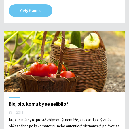
Celý článek
Bio, bio, komu by se nelíbilo?
13. 1. 2016
Jako od mámy to prostě vždycky být nemůže, a tak asi každý z nás
občas sáhne po kávomatccinu nebo autentické vietnamské polévce za