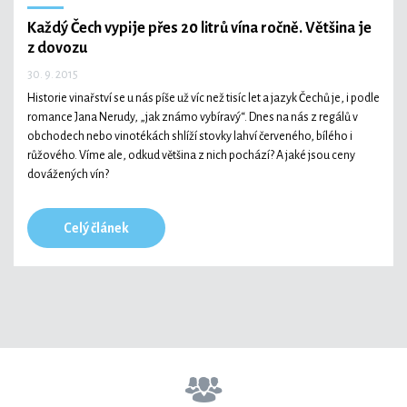
Každý Čech vypije přes 20 litrů vína ročně. Většina je
z dovozu
30. 9. 2015
Historie vinařství se u nás píše už víc než tisíc let a jazyk Čechů je, i podle
romance Jana Nerudy, „jak známo vybíravý“. Dnes na nás z regálů v
obchodech nebo vinotékách shlíží stovky lahví červeného, bílého i
růžového. Víme ale, odkud většina z nich pochází? A jaké jsou ceny
dovážených vín?
Celý článek