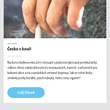
Technologie
Ekonomika a byznys
Česko v kouři
19. 12. 2019
Kultura a sport
Na konci května roku 2017 vstoupil v platnost takzvaný protikuřácký
zákon, který zakázal kouření v restauracích, barech, zařízeních pro
kulturní akce a na zastávkách veřejné dopravy. Jak se od té doby
změnily počty kuřáků, jejich návyky, nebo ceny cigaret?
Celý článek