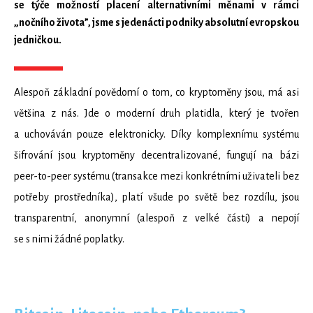
se týče možností placení alternativními měnami v rámci
„nočního života”, jsme s jedenácti podniky absolutní evropskou
jedničkou.
Alespoň základní povědomí o tom, co kryptoměny jsou, má asi
většina z nás. Jde o moderní druh platidla, který je tvořen
a uchováván pouze elektronicky. Díky komplexnímu systému
šifrování jsou kryptoměny decentralizované, fungují na bázi
peer-to-peer systému (transakce mezi konkrétními uživateli bez
potřeby prostředníka), platí všude po světě bez rozdílu, jsou
transparentní, anonymní (alespoň z velké části) a nepojí
se s nimi žádné poplatky.