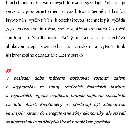
blockchainu a přidávání nových transakcí vyžaduje. Podle údajů
serveru Digiconomist si jen provoz bitcoinu (jedné z hlavních
kryptoměn využívajících blockchainovou technologii) vyžádá
73,12 terawatthodin ročně, což je spotřeba srovnatelná s roční
spotřebou celého Rakouska. Každý rok tak za sebou nechává
uhlíkovou stopu srovnatelnou s Dánskem a vytvoří tolik
elektronického odpadu jako Lucembursko.
V poslední době můžeme pozorovat rostoucí zájem
o kryptoměny ze strany tradičních finančních instituci
a regulačních orgánů například formou najímání specialistů
na tuto oblast. Kryptoměny již přestávají být alternativou
ve smyslu vstupu do neregulované zóny ekonomiky, ale stávají
se alternativní investiční příležitostí a doplňkem portfolia.