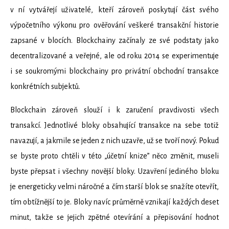
v ní vytvářejí uživatelé, kteří zároveň poskytují část svého
výpočetního výkonu pro ověřování veškeré transakční historie
zapsané v blocích. Blockchainy začínaly ze své podstaty jako
decentralizované a veřejné, ale od roku 2014 se experimentuje
i se soukromými blockchainy pro privátní obchodní transakce
konkrétních subjektů.
Blockchain zároveň slouží i k zaručení pravdivosti všech
transakcí. Jednotlivé bloky obsahující transakce na sebe totiž
navazují, a jakmile se jeden z nich uzavře, už se tvoří nový. Pokud
se byste proto chtěli v této „účetní knize” něco změnit, museli
byste přepsat i všechny novější bloky. Uzavření jediného bloku
je energeticky velmi náročné a čím starší blok se snažíte otevřít,
tím obtížnější to je. Bloky navíc průměrně vznikají každých deset
minut, takže se jejich zpětné otevírání a přepisování hodnot