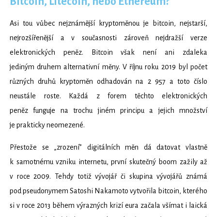
Bitcoin, Litecoin, nebo Ethereum?
Asi tou vůbec nejznámější kryptoměnou je bitcoin, nejstarší,
nejrozšířenější a v současnosti zároveň nejdražší verze
elektronických peněz. Bitcoin však není ani zdaleka
jediným druhem alternativní měny. V říjnu roku 2019 byl počet
různých druhů kryptoměn odhadován na 2 957 a toto číslo
neustále roste. Každá z forem těchto elektronických
peněz funguje na trochu jiném principu a jejich množství
je prakticky neomezené.
Přestože se „zrození” digitálních měn dá datovat vlastně
k samotnému vzniku internetu, první skutečný boom zažily až
v roce 2009. Tehdy totiž vývojář či skupina vývojářů známá
pod pseudonymem Satoshi Nakamoto vytvořila bitcoin, kterého
si v roce 2013 během výrazných krizí eura začala všímat i laická