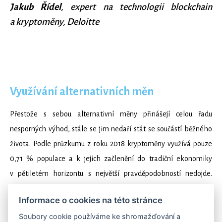
Jakub Řídel
, expert na technologii blockchain
a kryptoměny, Deloitte
Využívání alternativních měn
Přestože s sebou alternativní měny přinášejí celou řadu
nesporných výhod, stále se jim nedaří stát se součástí běžného
života. Podle průzkumu z roku 2018 kryptoměny využívá pouze
0,71 % populace a k jejich začlenění do tradiční ekonomiky
v pětiletém horizontu s největší pravděpodobností nedojde.
Při diskuzích o využitelnosti elektronických měn jsou
Informace o cookies na této stránce
elektronické peníze často přirovnávány k e-mailu. Ačkoliv
Soubory cookie používáme ke shromažďování a
byl první e-mail odeslán už v roce 1971, k jeho