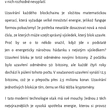
v nich rozhodně nevyplatí.
Uzavírání každého blockchainu je složitou matematickou
operací, která vyžaduje velké množství energie, jelikož funguje
formou pokus/omyl. Je potřeba neustále dosazovat nová a nová
čísla, ze kterých může vzejít správný výsledek, který blok uzavře.
Proč by se o to někdo snažil, když jde v podstatě
jen o energeticky náročnou hádanku s nejistým výsledkem?
Uzavření bloku je totiž odměněno novými bitcoiny. Z počátku
bylo uzavření odměněno 50 bitcoiny, ale každé čtyři roky
dochází k půlení tohoto počtu. V současnosti uzavření vynáší 12,5
bitcoinu, což je v přepočtu přes 2,5 milionu korun. Uzavírání
jednotlivých bloků je tím, čemu se říká těžba kryptoměny.
I tato moderní technologie však má své mouchy. Jednou z těch
nejvýraznějších je vysoká spotřeba energie, kterou si provoz