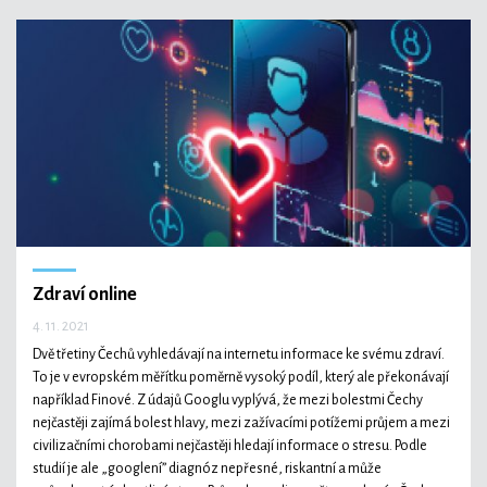
Zdraví online
4. 11. 2021
Dvě třetiny Čechů vyhledávají na internetu informace ke svému zdraví.
To je v evropském měřítku poměrně vysoký podíl, který ale překonávají
například Finové. Z údajů Googlu vyplývá, že mezi bolestmi Čechy
nejčastěji zajímá bolest hlavy, mezi zažívacími potížemi průjem a mezi
civilizačními chorobami nejčastěji hledají informace o stresu. Podle
studií je ale „googlení” diagnóz nepřesné, riskantní a může