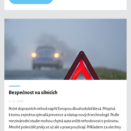
Bezpečnost na silnicích
2. 12. 2021
Počet dopravních nehod napříč Evropou dlouhodobě klesá. Přispívá
k tomu zejména vytrvalá prevence a nástup nových technologií. Podle
mezinárodní studie mohou chytrá auta snížit nehodovost o polovinu.
Mnohé pokročilé prvky se už ale v praxi používají. Příkladem za všechny