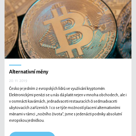
Alternativní měny
20. 11. 2019
Česko je jedním z evropských lídrů ve využívání kryptoměn.
Elektronickými penězi se u nás dá platit nejen v mnoha obchodech, ale i
v osmnácti kavárnách, jednadvaceti restauracích či sedmadvaceti
ubytovacích zařízeních. I co se týče možností placení alternativními
měnami v rámci „nočního života”, jsme s jedenácti podniky absolutní
evropskou jedničkou.