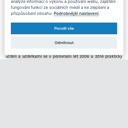
analýze informací o výkonu a používání webu, zajištění
fungování funkcí ze sociálních médií a ke zlepšení a
přizpůsobení obsahu.
Podrobnější nastavení
.
Vyšší výplaty mají ženy-učitelky pouze na základních školách.
Tam berou v průměru o 44 korun více než učitelé.
Povolit vše
Stejně jako ve většině jiných oborů, i ve školství mají učitelé-
Odmítnout
muži vyšší platy než ženy. Zajímavé je, že rozdíl v platu mezi
učiteli a učitelkami se v porovnání let 2006 a 2016 prakticky
nezměnil (v současnosti berou muži v průměru o 1 341 korun více).
Na středních školách a VOŠ se nicméně během sledovaného
období zmenšil rozdíl o 35 %, u učitelů odborného výcviku pak
o 25 %. Ženy-učitelky „překonaly” muže pouze na základních
školách. Tam braly v roce 2016 v průměru o 44 korun měsíčně
více.
Na tuzemských základních a středních školách také ubývá