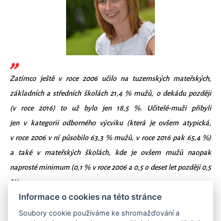
Zatímco ještě v roce 2006 učilo na tuzemských mateřských,
základních a středních školách 21,4 % mužů, o dekádu později
(v roce 2016) to už bylo jen 18,5 %. Učitelé-muži přibyli
jen v kategorii odborného výcviku (která je ovšem atypická,
v roce 2006 v ní působilo 63,3 % mužů, v roce 2016 pak 65,4 %)
a také v mateřských školách, kde je ovšem mužů naopak
naprosté minimum (0,1 % v roce 2006 a 0,5 o deset let později 0,5
%).
Informace o cookies na této stránce
Zuzana Lhotáková
, marketingová manažerka SAS
Soubory cookie používáme ke shromažďování a
Institute ČR