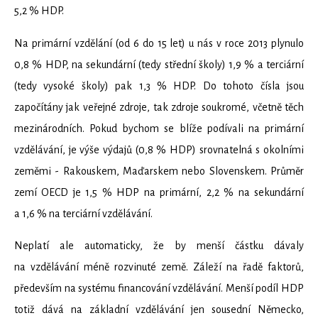
5,2 % HDP.
Na primární vzdělání (od 6 do 15 let) u nás v roce 2013 plynulo
0,8 % HDP, na sekundární (tedy střední školy) 1,9 % a terciární
(tedy vysoké školy) pak 1,3 % HDP. Do tohoto čísla jsou
započítány jak veřejné zdroje, tak zdroje soukromé, včetně těch
mezinárodních. Pokud bychom se blíže podívali na primární
vzdělávání, je výše výdajů (0,8 % HDP) srovnatelná s okolními
zeměmi - Rakouskem, Maďarskem nebo Slovenskem. Průměr
zemí OECD je 1,5 % HDP na primární, 2,2 % na sekundární
a 1,6 % na terciární vzdělávání.
Neplatí ale automaticky, že by menší částku dávaly
na vzdělávání méně rozvinuté země. Záleží na řadě faktorů,
především na systému financování vzdělávání. Menší podíl HDP
totiž dává na základní vzdělávání jen sousední Německo,