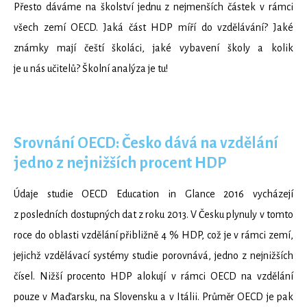
Přesto dáváme na školství jednu z nejmenších částek v rámci
všech zemí OECD. Jaká část HDP míří do vzdělávání? Jaké
známky mají čeští školáci, jaké vybavení školy a kolik
je u nás učitelů? Školní analýza je tu!
Srovnání OECD: Česko dává na vzdělání
jedno z nejnižších procent HDP
Údaje studie OECD Education in Glance 2016 vycházejí
z posledních dostupných dat z roku 2013. V Česku plynuly v tomto
roce do oblasti vzdělání přibližně 4 % HDP, což je v rámci zemí,
jejichž vzdělávací systémy studie porovnává, jedno z nejnižších
čísel. Nižší procento HDP alokují v rámci OECD na vzdělání
pouze v Maďarsku, na Slovensku a v Itálii. Průměr OECD je pak