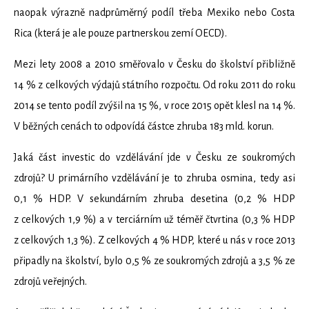
naopak výrazně nadprůměrný podíl třeba Mexiko nebo Costa
Rica (která je ale pouze partnerskou zemí OECD).
Mezi lety 2008 a 2010 směřovalo v Česku do školství přibližně
14 % z celkových výdajů státního rozpočtu. Od roku 2011 do roku
2014 se tento podíl zvýšil na 15 %, v roce 2015 opět klesl na 14 %.
V běžných cenách to odpovídá částce zhruba 183 mld. korun.
Jaká část investic do vzdělávání jde v Česku ze soukromých
zdrojů? U primárního vzdělávání je to zhruba osmina, tedy asi
0,1 % HDP. V sekundárním zhruba desetina (0,2 % HDP
z celkových 1,9 %) a v terciárním už téměř čtvrtina (0,3 % HDP
z celkových 1,3 %). Z celkových 4 % HDP, které u nás v roce 2013
připadly na školství, bylo 0,5 % ze soukromých zdrojů a 3,5 % ze
zdrojů veřejných.