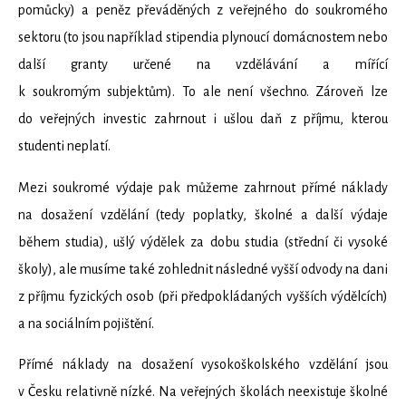
pomůcky) a peněz převáděných z veřejného do soukromého
sektoru (to jsou například stipendia plynoucí domácnostem nebo
další granty určené na vzdělávání a mířící
k soukromým subjektům). To ale není všechno. Zároveň lze
do veřejných investic zahrnout i ušlou daň z příjmu, kterou
studenti neplatí.
Mezi soukromé výdaje pak můžeme zahrnout přímé náklady
na dosažení vzdělání (tedy poplatky, školné a další výdaje
během studia), ušlý výdělek za dobu studia (střední či vysoké
školy), ale musíme také zohlednit následné vyšší odvody na dani
z příjmu fyzických osob (při předpokládaných vyšších výdělcích)
a na sociálním pojištění.
Přímé náklady na dosažení vysokoškolského vzdělání jsou
v Česku relativně nízké. Na veřejných školách neexistuje školné