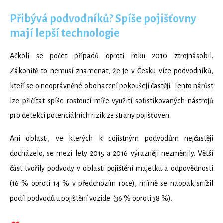
Přibývá podvodníků? Spíše pojišťovny
mají lepší technologie
Ačkoli se počet případů oproti roku 2010 ztrojnásobil.
Zákonitě to nemusí znamenat, že je v Česku více podvodníků,
kteří se o neoprávněné obohacení pokoušejí častěji. Tento nárůst
lze přičítat spíše rostoucí míře využití sofistikovaných nástrojů
pro detekci potenciálních rizik ze strany pojišťoven.
Ani oblasti, ve kterých k pojistným podvodům nejčastěji
docházelo, se mezi lety 2015 a 2016 výrazněji nezměnily. Větší
část tvořily podvody v oblasti pojištění majetku a odpovědnosti
(16 % oproti 14 % v předchozím roce), mírně se naopak snížil
podíl podvodů u pojištění vozidel (36 % oproti 38 %).