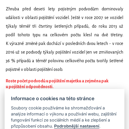
Zhruba před deseti lety pojistným podvodům dominovaly
události v oblasti pojištění vozidel. Ještě v roce 2007 se vozidel
týkaly téměř tři čtvrtiny šetřených případů, do roku 2013 už
podíl tohoto typu na celkovém počtu klesl na dvě třetiny.
K výrazné změně pak dochází v posledních dvou letech - v roce
2016 už se podvody týkaly pojištění vozidel jen ve zmiňovaných
36 % případů a téměř polovinu celkového počtu tvořily šetřené
pojistné v oblasti pojištění osob.
Roste počet podvodů u pojištění majetku a zejména pak
u pojištění odpovědnosti.
Informace o cookies na této stránce
K nejvyššímu meziročnímu nárůstu co do počtu prošetřovaných
Soubory cookie používáme ke shromažďování a
analýze informací o výkonu a používání webu, zajištění
událostí došlo mezi lety 2015 a 2016 u pojištění majetku
fungování funkcí ze sociálních médií a ke zlepšení a
a odpovědnosti (2 599 oproti 2 133 případů). Největší zásluhu
přizpůsobení obsahu.
Podrobnější nastavení
.