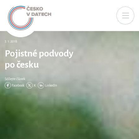
3. 1. 2018
Pojistné podvody
po česku
Sdílejte článek
Facebook
X
LinkedIn