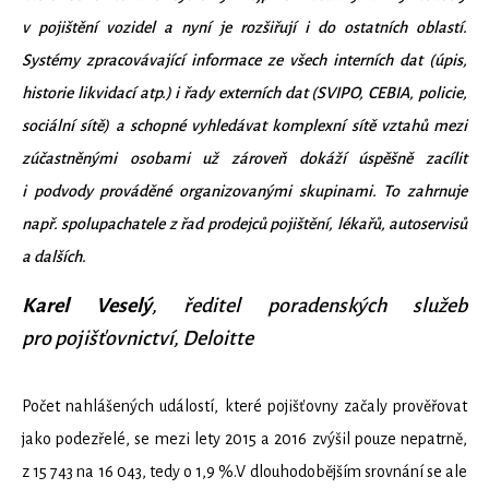
v pojištění vozidel a nyní je rozšiřují i do ostatních oblastí.
Systémy zpracovávající informace ze všech interních dat (úpis,
historie likvidací atp.) i řady externích dat (SVIPO, CEBIA, policie,
sociální sítě) a schopné vyhledávat komplexní sítě vztahů mezi
zúčastněnými osobami už zároveň dokáží úspěšně zacílit
i podvody prováděné organizovanými skupinami. To zahrnuje
např. spolupachatele z řad prodejců pojištění, lékařů, autoservisů
a dalších.
Karel Veselý
, ředitel poradenských služeb
pro pojišťovnictví, Deloitte
Počet nahlášených událostí, které pojišťovny začaly prověřovat
jako podezřelé, se mezi lety 2015 a 2016 zvýšil pouze nepatrně,
z 15 743 na 16 043, tedy o 1,9 %.V dlouhodobějším srovnání se ale