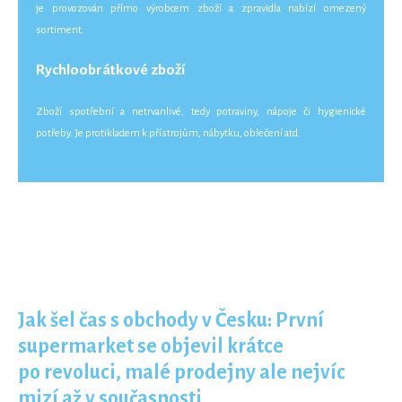
je provozován přímo výrobcem zboží a zpravidla nabízí omezený
sortiment.
Rychloobrátkové zboží
Zboží spotřební a netrvanlivé, tedy potraviny, nápoje či hygienické
potřeby. Je protikladem k přístrojům, nábytku, oblečení atd.
Jak šel čas s obchody v Česku: První
supermarket se objevil krátce
po revoluci, malé prodejny ale nejvíc
mizí až v současnosti