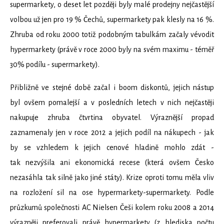
supermarkety, o deset let později byly malé prodejny nejčastější
volbou už jen pro 19 % Čechů, supermarkety pak klesly na 16 %.
Zhruba od roku 2000 totiž podobným tabulkám začaly vévodit
hypermarkety (právě v roce 2000 byly na svém maximu - téměř
30% podílu - supermarkety).
Přibližně ve stejné době začal i boom diskontů, jejich nástup
byl ovšem pomalejší a v posledních letech v nich nejčastěji
nakupuje zhruba čtvrtina obyvatel. Výraznější propad
zaznamenaly jen v roce 2012 a jejich podíl na nákupech - jak
by se vzhledem k jejich cenové hladině mohlo zdát -
tak nezvýšila ani ekonomická recese (která ovšem Česko
nezasáhla tak silně jako jiné státy). Krize oproti tomu měla vliv
na rozložení sil na ose hypermarkety-supermarkety. Podle
průzkumů společnosti AC Nielsen Češi kolem roku 2008 a 2014
výrazněji preferovali právě hypermarkety (z hlediska počtu