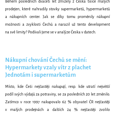
Během posledních dvaceti let zmizely z Česka tisíce malých
prodejen, které nahradily stovky supermarketů, hypermarketů
a nákupních center. Jak se díky tomu proměnily nákupní
možnosti a zvyklosti Čechů a narazil už tento development
na své limity? Podívali jsme se v analýze Česka v datech.
Nákupní chování Čechů se mění:
Hypermarkety vzaly vítr z plachet
Jednotám i supermarketům
Místo, kde Češi nejčastěji nakupují, resp. kde utratí největší
podíl svých výdajů za potraviny, se za posledních 20 let změnilo.
Zatímco v roce 1997 nakupovalo 62 % obyvatel ČR nejčastěji
v malých prodejnách a dalších 24 % nejčastěji zvolilo