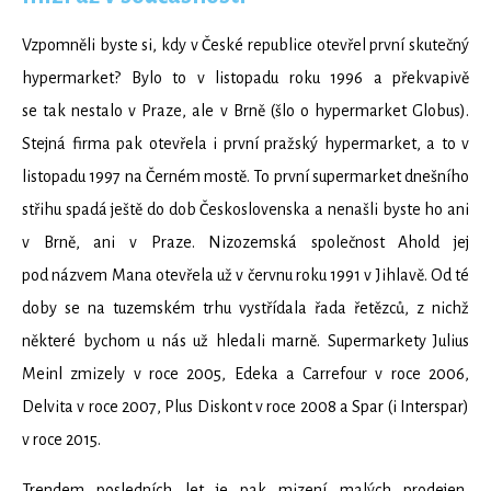
Vzpomněli byste si, kdy v České republice otevřel první skutečný
hypermarket? Bylo to v listopadu roku 1996 a překvapivě
se tak nestalo v Praze, ale v Brně (šlo o hypermarket Globus).
Stejná firma pak otevřela i první pražský hypermarket, a to v
listopadu 1997 na Černém mostě. To první supermarket dnešního
střihu spadá ještě do dob Československa a nenašli byste ho ani
v Brně, ani v Praze. Nizozemská společnost Ahold jej
pod názvem Mana otevřela už v červnu roku 1991 v Jihlavě. Od té
doby se na tuzemském trhu vystřídala řada řetězců, z nichž
některé bychom u nás už hledali marně. Supermarkety Julius
Meinl zmizely v roce 2005, Edeka a Carrefour v roce 2006,
Delvita v roce 2007, Plus Diskont v roce 2008 a Spar (i Interspar)
v roce 2015.
Trendem posledních let je pak mizení malých prodejen,