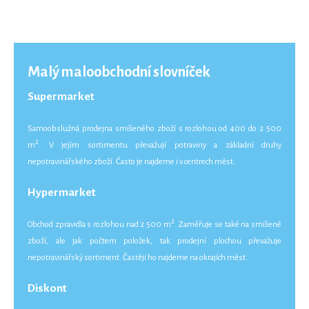
Malý maloobchodní slovníček
Supermarket
Samoobslužná prodejna smíšeného zboží s rozlohou od 400 do 2 500
2
m
. V jejím sortimentu převažují potraviny a základní druhy
nepotravinářského zboží. Často je najdeme i v centrech měst.
Hypermarket
2
Obchod zpravidla s rozlohou nad 2 500 m
. Zaměřuje se také na smíšené
zboží, ale jak počtem položek, tak prodejní plochou převažuje
nepotravinářský sortiment. Častěji ho najdeme na okrajích měst.
Diskont