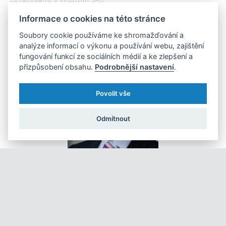
Informace o cookies na této stránce
Soubory cookie používáme ke shromažďování a
analýze informací o výkonu a používání webu, zajištění
fungování funkcí ze sociálních médií a ke zlepšení a
přizpůsobení obsahu.
Podrobnější nastavení
.
Povolit vše
Odmítnout
Během posledních deseti let u nás zanikly téměř čtyři tisícovky
2
prodejen o velikosti do 400 m
prodejní plochy. Za stejnou dobu
2
naopak vzniklo 239 supermarketů a hypermarketů nad 400 m
.
Právě supermarkety a hypermarkety v Česku dlouhodobě