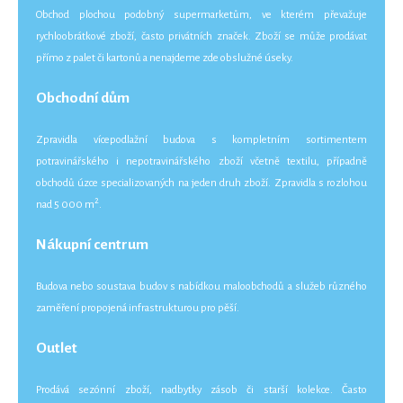
Obchod plochou podobný supermarketům, ve kterém převažuje
rychloobrátkové zboží, často privátních značek. Zboží se může prodávat
přímo z palet či kartonů a nenajdeme zde obslužné úseky.
Obchodní dům
Zpravidla vícepodlažní budova s kompletním sortimentem
potravinářského i nepotravinářského zboží včetně textilu, případně
obchodů úzce specializovaných na jeden druh zboží. Zpravidla s rozlohou
2
nad 5 000 m
.
Nákupní centrum
Budova nebo soustava budov s nabídkou maloobchodů a služeb různého
zaměření propojená infrastrukturou pro pěší.
Outlet
Prodává sezónní zboží, nadbytky zásob či starší kolekce. Často