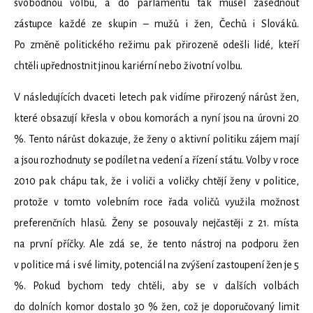
svobodnou volbu, a do parlamentu tak musel zasednout
zástupce každé ze skupin – mužů i žen, Čechů i Slováků.
Po změně politického režimu pak přirozeně odešli lidé, kteří
chtěli upřednostnit jinou kariérní nebo životní volbu.
V následujících dvaceti letech pak vidíme přirozený nárůst žen,
které obsazují křesla v obou komorách a nyní jsou na úrovni 20
%. Tento nárůst dokazuje, že ženy o aktivní politiku zájem mají
a jsou rozhodnuty se podílet na vedení a řízení státu. Volby v roce
2010 pak chápu tak, že i voliči a voličky chtějí ženy v politice,
protože v tomto volebním roce řada voličů využila možnost
preferenčních hlasů. Ženy se posouvaly nejčastěji z 21. místa
na první příčky. Ale zdá se, že tento nástroj na podporu žen
v politice má i své limity, potenciál na zvýšení zastoupení žen je 5
%. Pokud bychom tedy chtěli, aby se v dalších volbách
do dolních komor dostalo 30 % žen, což je doporučovaný limit