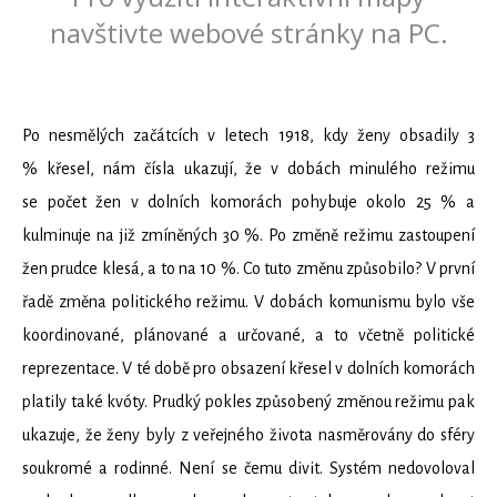
Po nesmělých začátcích v letech 1918, kdy ženy obsadily 3
% křesel, nám čísla ukazují, že v dobách minulého režimu
se počet žen v dolních komorách pohybuje okolo 25 % a
kulminuje na již zmíněných 30 %. Po změně režimu zastoupení
žen prudce klesá, a to na 10 %. Co tuto změnu způsobilo? V první
řadě změna politického režimu. V dobách komunismu bylo vše
koordinované, plánované a určované, a to včetně politické
reprezentace. V té době pro obsazení křesel v dolních komorách
platily také kvóty. Prudký pokles způsobený změnou režimu pak
ukazuje, že ženy byly z veřejného života nasměrovány do sféry
soukromé a rodinné. Není se čemu divit. Systém nedovoloval