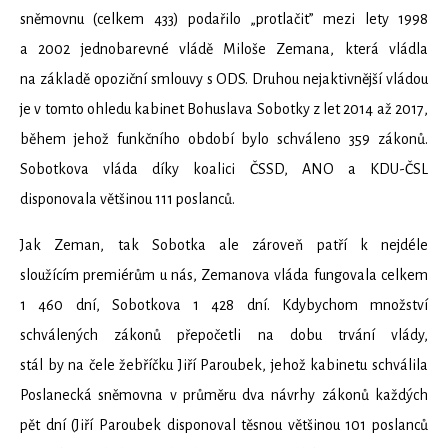
sněmovnu (celkem 433) podařilo „protlačit” mezi lety 1998
a 2002 jednobarevné vládě Miloše Zemana, která vládla
na základě opoziční smlouvy s ODS. Druhou nejaktivnější vládou
je v tomto ohledu kabinet Bohuslava Sobotky z let 2014 až 2017,
během jehož funkčního období bylo schváleno 359 zákonů.
Sobotkova vláda díky koalici ČSSD, ANO a KDU-ČSL
disponovala většinou 111 poslanců.
Jak Zeman, tak Sobotka ale zároveň patří k nejdéle
sloužícím premiérům u nás, Zemanova vláda fungovala celkem
1 460 dní, Sobotkova 1 428 dní. Kdybychom množství
schválených zákonů přepočetli na dobu trvání vlády,
stál by na čele žebříčku Jiří Paroubek, jehož kabinetu schválila
Poslanecká sněmovna v průměru dva návrhy zákonů každých
pět dní (Jiří Paroubek disponoval těsnou většinou 101 poslanců