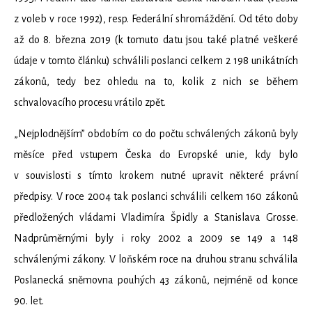
z voleb v roce 1992), resp. Federální shromáždění. Od této doby
až do 8. března 2019 (k tomuto datu jsou také platné veškeré
údaje v tomto článku) schválili poslanci celkem 2 198 unikátních
zákonů, tedy bez ohledu na to, kolik z nich se během
schvalovacího procesu vrátilo zpět.
„Nejplodnějším” obdobím co do počtu schválených zákonů byly
měsíce před vstupem Česka do Evropské unie, kdy bylo
v souvislosti s tímto krokem nutné upravit některé právní
předpisy. V roce 2004 tak poslanci schválili celkem 160 zákonů
předložených vládami Vladimíra Špidly a Stanislava Grosse.
Nadprůměrnými byly i roky 2002 a 2009 se 149 a 148
schválenými zákony. V loňském roce na druhou stranu schválila
Poslanecká sněmovna pouhých 43 zákonů, nejméně od konce
90. let.