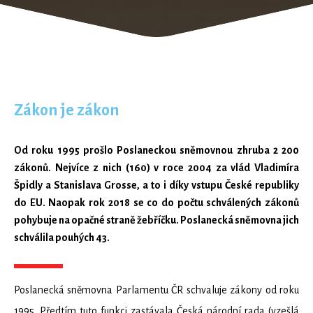
Zákon je zákon
Od roku 1995 prošlo Poslaneckou sněmovnou zhruba 2 200
zákonů. Nejvíce z nich (160) v roce 2004 za vlád Vladimíra
Špidly a Stanislava Grosse, a to i díky vstupu České republiky
do EU. Naopak rok 2018 se co do počtu schválených zákonů
pohybuje na opačné straně žebříčku. Poslanecká sněmovna jich
schválila pouhých 43.
Poslanecká sněmovna Parlamentu ČR schvaluje zákony od roku
1995. Předtím tuto funkci zastávala Česká národní rada (vzešlá