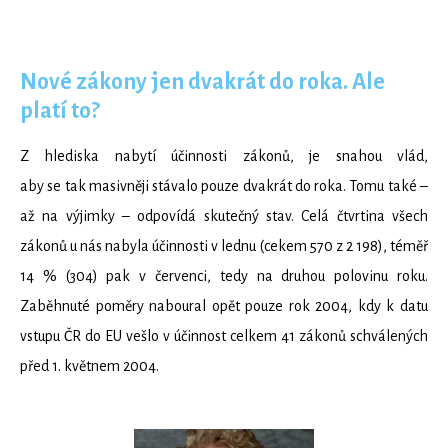
Nové zákony jen dvakrát do roka. Ale
platí to?
Z hlediska nabytí účinnosti zákonů, je snahou vlád,
aby se tak masivněji stávalo pouze dvakrát do roka. Tomu také –
až na výjimky – odpovídá skutečný stav. Celá čtvrtina všech
zákonů u nás nabyla účinnosti v lednu (cekem 570 z 2 198), téměř
14 % (304) pak v červenci, tedy na druhou polovinu roku.
Zaběhnuté poměry naboural opět pouze rok 2004, kdy k datu
vstupu ČR do EU vešlo v účinnost celkem 41 zákonů schválených
před 1. květnem 2004.