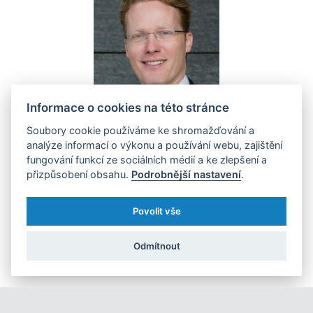
Informace o cookies na této stránce
Soubory cookie používáme ke shromažďování a
analýze informací o výkonu a používání webu, zajištění
fungování funkcí ze sociálních médií a ke zlepšení a
Osobně z tohoto stavu nejásám. ¾ zákonů tedy nabývají účinnost
přizpůsobení obsahu.
Podrobnější nastavení
.
jindy v průběhu roku, často mimo jakoukoliv komunikační
Povolit vše
kampaň regulátora, jež by podnikatele připravila na nové
povinnosti, a často s minimální lhůtou na přípravu.
Odmítnout
Tomáš Babáček
, partner Deloitte Legal