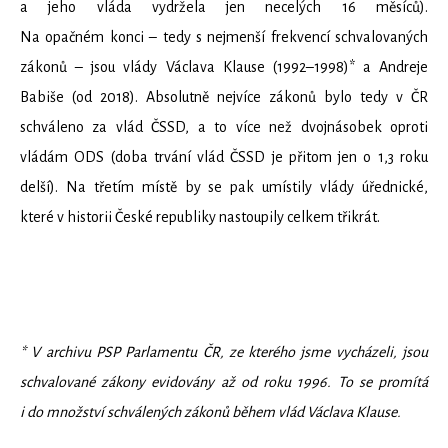
a jeho vláda vydržela jen necelých 16 měsíců).
Na opačném konci – tedy s nejmenší frekvencí schvalovaných
zákonů – jsou vlády Václava Klause (1992–1998)* a Andreje
Babiše (od 2018). Absolutně nejvíce zákonů bylo tedy v ČR
schváleno za vlád ČSSD, a to více než dvojnásobek oproti
vládám ODS (doba trvání vlád ČSSD je přitom jen o 1,3 roku
delší). Na třetím místě by se pak umístily vlády úřednické,
které v historii České republiky nastoupily celkem třikrát.
* V archivu PSP Parlamentu ČR, ze kterého jsme vycházeli, jsou
schvalované zákony evidovány až od roku 1996. To se promítá
i do množství schválených zákonů během vlád Václava Klause.