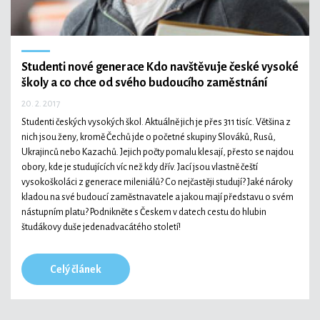
Studenti nové generace
Kdo navštěvuje české vysoké
školy a co chce od svého budoucího zaměstnání
20. 2. 2017
Studenti českých vysokých škol. Aktuálně jich je přes 311 tisíc. Většina z
nich jsou ženy, kromě Čechů jde o početné skupiny Slováků, Rusů,
Ukrajinců nebo Kazachů. Jejich počty pomalu klesají, přesto se najdou
obory, kde je studujících víc než kdy dřív. Jací jsou vlastně čeští
vysokoškoláci z generace mileniálů? Co nejčastěji studují? Jaké nároky
kladou na své budoucí zaměstnavatele a jakou mají představu o svém
nástupním platu? Podnikněte s Českem v datech cestu do hlubin
študákovy duše jedenadvacátého století!
Celý článek