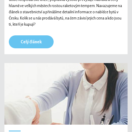
hlavně ve velkých městech rostou raketovým tempem. Navazujeme na
článek o stavebnictví a přinášíme detailní informace o nabídce bytů v
Česku. Kolik se u nás prodává bytů, na čem závisí jejich cena a kdo jsou
ti, kteří je kupují?
Celý článek