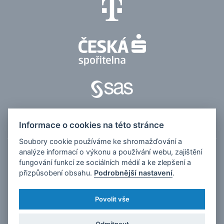
Informace o cookies na této stránce
Soubory cookie používáme ke shromažďování a
analýze informací o výkonu a používání webu, zajištění
© 2026, Česko v datech
fungování funkcí ze sociálních médií a ke zlepšení a
přizpůsobení obsahu.
Podrobnější nastavení
.
Kontakt pro média:
tomas.odstrcil@dfmg.cz
Sociální sítě:
Povolit vše
Všechna data poskytujeme volně ke stažení a k následné publikaci.
Odmítnout