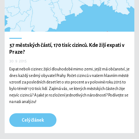
57 městských částí, 170 tisíc cizinců. Kde žijí expati v
Praze?
30. 9. 2015
Expat neboli cizinec žijící dlouhodobě mimo zemi, jejíž má občanství, je
dnes každý sedmý obyvatel Prahy. Počet cizinců v našem hlavním městě
vzrostl za posledních deset let o sto procent a v polovině roku 2015 to
bylo téměř 170 tisíc lidí. Zajímá vás, ve kterých městských částech žije
nejvíc cizinců? A jaké je rozložení jednotlivých národností? Podívejte se
na naši analýzu!
Celý článek