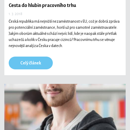
Cesta do hlubin pracovního trhu
1. 3. 2018
Česká republika má nejnižší nezaměstnanost v EU, což je dobrá zpráva
pro potenciální zaměstnance, horší už pro samotné zaměstnavatele.
Jakým oborům aktuálně schází nejvíc lidí, kde je naopak stále přetlak
uchazečů a kolik v Česku pracuje cizinců? Pracovnímu trhu se věnuje
nejnovější analýza Česka v datech.
Celý článek