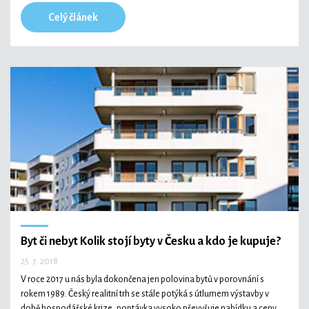
Celý článek
Byt či nebyt
Kolik stojí byty v Česku
a kdo je kupuje?
25. 7. 2018
V roce 2017 u nás byla dokončena jen polovina bytů v porovnání s
rokem 1989. Český realitní trh se stále potýká s útlumem výstavby v
době hospodářské krize, poptávka vysoko převyšuje nabídku a ceny