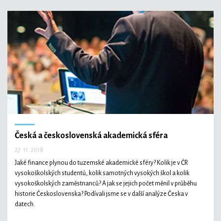
Česká a československá akademická sféra
27. 11. 2018
Jaké finance plynou do tuzemské akademické sféry? Kolik je v ČR
vysokoškolských studentů, kolik samotných vysokých škol a kolik
vysokoškolských zaměstnanců? A jak se jejich počet měnil v průběhu
historie Československa? Podívali jsme se v další analýze Česka v
datech.