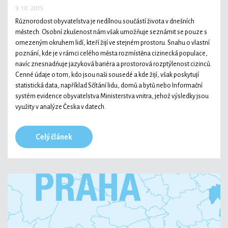
9. 10. 2015
Různorodost obyvatelstva je nedílnou součástí života v dnešních
městech. Osobní zkušenost nám však umožňuje seznámit se pouze s
omezeným okruhem lidí, kteří žijí ve stejném prostoru. Snahu o vlastní
poznání, kde je v rámci celého města rozmístěna cizinecká populace,
navíc znesnadňuje jazyková bariéra a prostorová rozptýlenost cizinců.
Cenné údaje o tom, kdo jsou naši sousedé a kde žijí, však poskytují
statistická data, například Sčítání lidu, domů a bytů nebo Informační
systém evidence obyvatelstva Ministerstva vnitra, jehož výsledky jsou
využity v analýze Česka v datech.
Celý článek