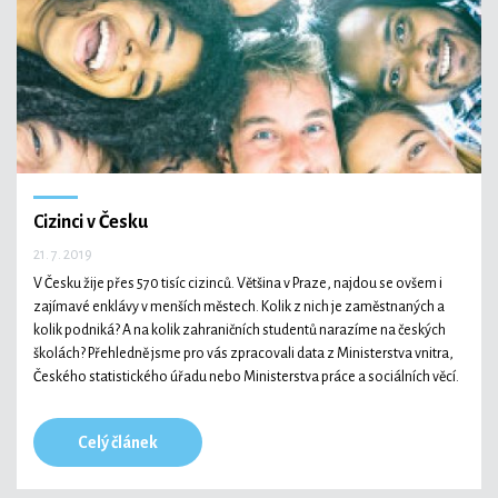
Technologie
Ekonomika a byznys
Cizinci v Česku
21. 7. 2019
Kultura a sport
V Česku žije přes 570 tisíc cizinců. Většina v Praze, najdou se ovšem i
zajímavé enklávy v menších městech. Kolik z nich je zaměstnaných a
kolik podniká? A na kolik zahraničních studentů narazíme na českých
školách? Přehledně jsme pro vás zpracovali data z Ministerstva vnitra,
Českého statistického úřadu nebo Ministerstva práce a sociálních věcí.
Celý článek