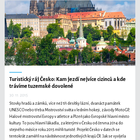
Turistický ráj Česko: Kam jezdí nejvíce cizinců a kde
trávíme tuzemské dovolené
30. 11. 2015
Stovky hradů a zámků, více než tři desítky lázní, dvanáct památek
UNESCO nebo třeba Mistrovství světa v ledním hokeji, závody MotoGP,
Halové mistrovství Evropy v atletice a Plzeň jako Evropské hlavní město
kultury. To jsou hlavní lákadla, za kterými v Česku od června 2014 do
stejného měsíce roku 2015 mířili turisté. Projekt Česko v datech se
tentokrát zaměřil na návštěvnost jednotlivých krajů ČR. Jak se vyvíjela