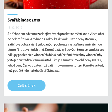
Svařák index 2019
18. 12. 2019
S příchodem adventu začínají ve švech praskat náměstí snad všech obcí
po celém Česku. A to hned z několika důvodů. Ozdobený stromek,
zářící výzdoba a vůně grilovaných pochoutek vytváří nezaměnitelnou
atmosféru adventních trhů. Kromě ukázky lidových řemesel a místa pro
nákupy posledních vánočních dárků nabízí téměř všechny vánoční trhy
ještě jeden tradiční vánoční artikl. Tím je samozřejmě oblíbený svařák,
jehož ceny Česko v datech už pátým rokem monitoruje. Ponořte se tedy
- už popáté - do našeho Svařák indexu.
Celý článek