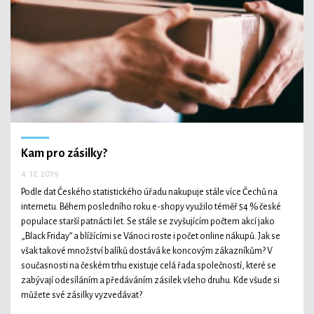
Kam pro zásilky?
4. 12. 2019
Podle dat Českého statistického úřadu nakupuje stále více Čechů na
internetu. Během posledního roku e-shopy využilo téměř 54 % české
populace starší patnácti let. Se stále se zvyšujícím počtem akcí jako
„Black Friday” a blížícími se Vánoci roste i počet online nákupů. Jak se
však takové množství balíků dostává ke koncovým zákazníkům? V
současnosti na českém trhu existuje celá řada společností, které se
zabývají odesíláním a předáváním zásilek všeho druhu. Kde všude si
můžete své zásilky vyzvedávat?