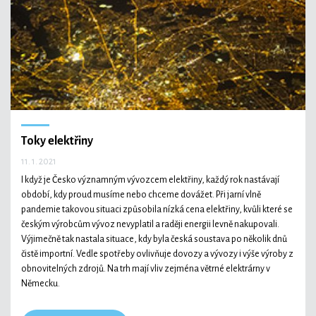
Technologie
Ekonomika a byznys
Toky elektřiny
11. 1. 2021
Kultura a sport
I když je Česko významným vývozcem elektřiny, každý rok nastávají
období, kdy proud musíme nebo chceme dovážet. Při jarní vlně
pandemie takovou situaci způsobila nízká cena elektřiny, kvůli které se
českým výrobcům vývoz nevyplatil a raději energii levně nakupovali.
Výjimečně tak nastala situace, kdy byla česká soustava po několik dnů
čistě importní. Vedle spotřeby ovlivňuje dovozy a vývozy i výše výroby z
obnovitelných zdrojů. Na trh mají vliv zejména větrné elektrárny v
Německu.