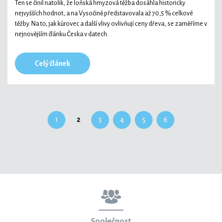
Ten se činil natolik, že loňská hmyzová těžba dosáhla historicky
nejvyšších hodnot, a na Vysočině představovala až 70,5 % celkové
těžby. Na to, jak kůrovec a další vlivy ovlivňují ceny dřeva, se zaměříme v
nejnovějším článku Česka v datech.
Celý článek
1
2
3
4
5
6
Společnost