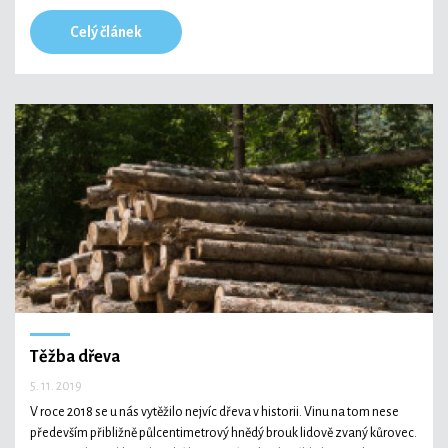
Celý článek
Těžba dřeva
5. 11. 2019
V roce 2018 se u nás vytěžilo nejvíc dřeva v historii. Vinu na tom nese
především přibližně půlcentimetrový hnědý brouk lidově zvaný kůrovec.