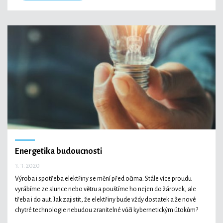
Energetika budoucnosti
3. 3. 2020
Výroba i spotřeba elektřiny se mění před očima. Stále více proudu
vyrábíme ze slunce nebo větru a pouštíme ho nejen do žárovek, ale
třeba i do aut. Jak zajistit, že elektřiny bude vždy dostatek a že nové
chytré technologie nebudou zranitelné vůči kybernetickým útokům?