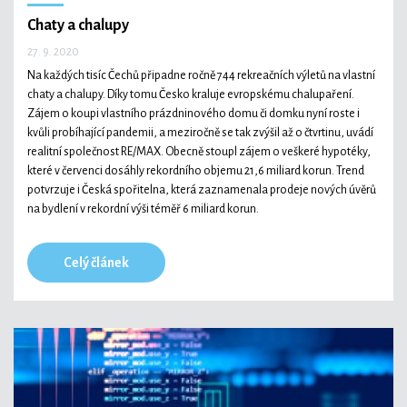
Chaty a chalupy
27. 9. 2020
Na každých tisíc Čechů připadne ročně 744 rekreačních výletů na vlastní
chaty a chalupy. Díky tomu Česko kraluje evropskému chalupaření.
Zájem o koupi vlastního prázdninového domu či domku nyní roste i
kvůli probíhající pandemii, a meziročně se tak zvýšil až o čtvrtinu, uvádí
realitní společnost RE/MAX. Obecně stoupl zájem o veškeré hypotéky,
které v červenci dosáhly rekordního objemu 21,6 miliard korun. Trend
potvrzuje i Česká spořitelna, která zaznamenala prodeje nových úvěrů
na bydlení v rekordní výši téměř 6 miliard korun.
Celý článek