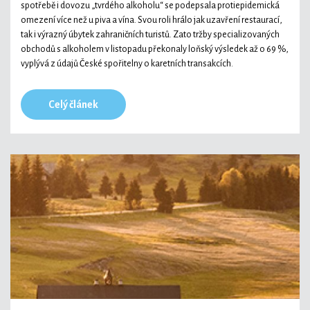
spotřebě i dovozu „tvrdého alkoholu“ se podepsala protiepidemická
omezení více než u piva a vína. Svou roli hrálo jak uzavření restaurací,
tak i výrazný úbytek zahraničních turistů. Zato tržby specializovaných
obchodů s alkoholem v listopadu překonaly loňský výsledek až o 69 %,
vyplývá z údajů České spořitelny o karetních transakcích.
Celý článek