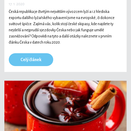
17. 1. 2020
Česká republika je čtvrtým největším vývozcem lyží a i z hlediska
exportu dalšího lyžařského vybavení jsme na evropské, či dokonce
světové špičce. Zajímá vás, kolik stojí české skipasy, kde najdete ty
nejdelší a nejprudší sjezdovky Česka nebo jak funguje umělé
zasněžování? Odpovědi na tyto a další otázky naleznete v prvním
článku Česka v datech roku 2020.
Celý článek