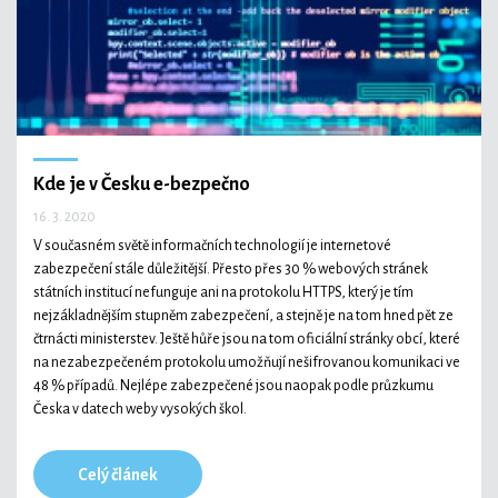
Kde je v Česku e-bezpečno
16. 3. 2020
V současném světě informačních technologií je internetové
zabezpečení stále důležitější. Přesto přes 30 % webových stránek
státních institucí nefunguje ani na protokolu HTTPS, který je tím
nejzákladnějším stupněm zabezpečení, a stejně je na tom hned pět ze
čtrnácti ministerstev. Ještě hůře jsou na tom oficiální stránky obcí, které
na nezabezpečeném protokolu umožňují nešifrovanou komunikaci ve
48 % případů. Nejlépe zabezpečené jsou naopak podle průzkumu
Česka v datech weby vysokých škol.
Celý článek