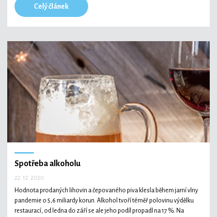
Celý článek
Spotřeba alkoholu
22. 12. 2020
Hodnota prodaných lihovin a čepovaného piva klesla během jarní vlny
pandemie o 5,6 miliardy korun. Alkohol tvoří téměř polovinu výdělku
restaurací, od ledna do září se ale jeho podíl propadl na 17 %. Na