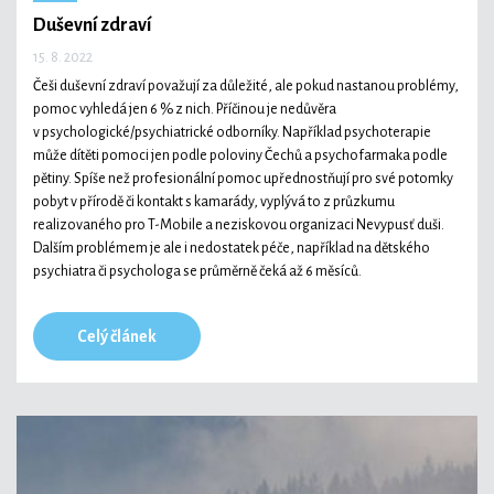
Duševní zdraví
15. 8. 2022
Češi duševní zdraví považují za důležité, ale pokud nastanou problémy,
pomoc vyhledá jen 6 % z nich. Příčinou je nedůvěra
v psychologické/psychiatrické odborníky. Například psychoterapie
může dítěti pomoci jen podle poloviny Čechů a psychofarmaka podle
pětiny. Spíše než profesionální pomoc upřednostňují pro své potomky
pobyt v přírodě či kontakt s kamarády, vyplývá to z průzkumu
realizovaného pro T-Mobile a neziskovou organizaci Nevypusť duši.
Dalším problémem je ale i nedostatek péče, například na dětského
psychiatra či psychologa se průměrně čeká až 6 měsíců.
Celý článek