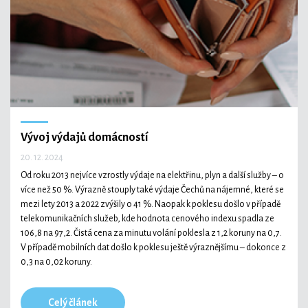
Technologie
Ekonomika a byznys
Vývoj výdajů domácností
20. 12. 2024
Kultura a sport
Od roku 2013 nejvíce vzrostly výdaje na elektřinu, plyn a další služby – o
více než 50 %. Výrazně stouply také výdaje Čechů na nájemné, které se
mezi lety 2013 a 2022 zvýšily o 41 %. Naopak k poklesu došlo v případě
telekomunikačních služeb, kde hodnota cenového indexu spadla ze
106,8 na 97,2. Čistá cena za minutu volání poklesla z 1,2 koruny na 0,7.
V případě mobilních dat došlo k poklesu ještě výraznějšímu –⁠⁠⁠⁠⁠⁠ dokonce z
0,3 na 0,02 koruny.
Celý článek