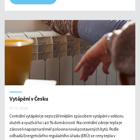
Vytápění v Česku
12. 12. 2024
Centrální vytápění je nejrozšířenějším způsobem vytápění v sektoru
služeb a využívá ho i 40 % domácností. Na centrální zdroje tepla je
zároveň napojena téměř polovina nově postavených bytů. Podle
odhadů Energetického regulačního úřadu (ERÚ) se ceny tepla v