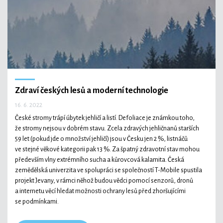
Zdraví českých lesů a moderní technologie
16. 6. 2022
České stromy trápí úbytek jehličí a listí. Defoliace je známkou toho,
že stromy nejsou v dobrém stavu. Zcela zdravých jehličnanů starších
59 let (pokud jde o množství jehličí) jsou v Česku jen 2 %, listnáčů
ve stejné věkové kategorii pak 13 %. Za špatný zdravotní stav mohou
především vlny extrémního sucha a kůrovcová kalamita. Česká
zemědělská univerzita ve spolupráci se společností T-Mobile spustila
projekt Jevany, v rámci něhož budou vědci pomocí senzorů, dronů
a internetu věcí hledat možnosti ochrany lesů před zhoršujícími
se podmínkami.