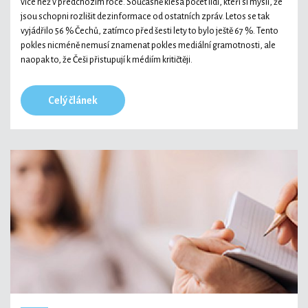
více než v předchozím roce. Současně klesá počet lidí, kteří si myslí, že
jsou schopni rozlišit dezinformace od ostatních zpráv. Letos se tak
vyjádřilo 56 % Čechů, zatímco před šesti lety to bylo ještě 67 %. Tento
pokles nicméně nemusí znamenat pokles mediální gramotnosti, ale
naopak to, že Češi přistupují k médiím kritičtěji.
Celý článek