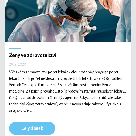
Ženy ve zdravotnictví
29. 5. 2023
V českém zdravotnictví počet lékařek dlouhodobě převyšuje počet
lékařů. Jejich počet neklesá ani v posledních letech, a se 79% podílem
žen tak Česko patří mezi země s největším zastoupením žen v
medicíně. Za jejich převahou stojí především stárnutí mužských lékařů,
častý odchod do zahraničí, malý zájem mužských studentů, ale také
technický vývoj zdravotnictví, které již nevyžaduje takovou fyzickou
sílu jako dříve.
Celý článek