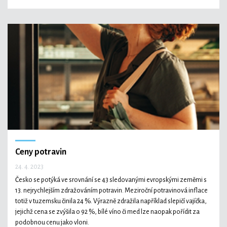
Ceny potravin
24. 4. 2023
Česko se potýká ve srovnání se 43 sledovanými evropskými zeměmi s
13. nejrychlejším zdražováním potravin. Meziroční potravinová inflace
totiž v tuzemsku činila 24 %. Výrazně zdražila například slepičí vajíčka,
jejichž cena se zvýšila o 92 %, bílé víno či med lze naopak pořídit za
podobnou cenu jako vloni.