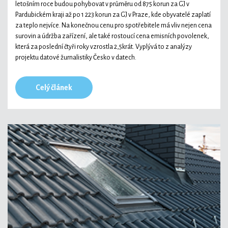
letošním roce budou pohybovat v průměru od 875 korun za GJ v
Pardubickém kraji až po 1 223 korun za GJ v Praze, kde obyvatelé zaplatí
za teplo nejvíce. Na konečnou cenu pro spotřebitele má vliv nejen cena
surovin a údržba zařízení, ale také rostoucí cena emisních povolenek,
která za poslední čtyři roky vzrostla 2,5krát. Vyplývá to z analýzy
projektu datové žurnalistiky Česko v datech.
Celý článek